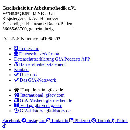
Gesellschaft für Arbeitsmethodik e.V.
,
Vereinsregister: 82 VR 3058.
Registergericht: AG Hannover
Zuständiges Finanzamt: Baden-Baden,
36065/68700, gemeinnützig
D-U-N-S Nummer: 341088393
Impressum
Datenschutzerklärung
Datenschutzerklärung GfA Podcasts APP
Barrierefreiheitsstatement
Kontakt
Über uns
Das GfA-Netzwerk
Hauptdomain: gfaev.de
International: gfaev.com
GfA-Medien: gfa-medien.de
Verlag: gfa-verlag.com
GfA-History: gfa-history.de
Facebook
Instagram
Linkedin
Pinterest
Tumblr
Tiktok