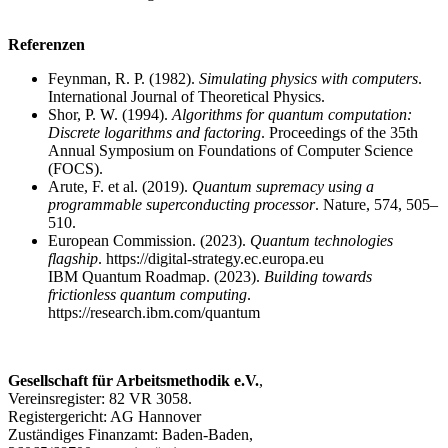
Referenzen
Feynman, R. P. (1982).
Simulating physics with computers
.
International Journal of Theoretical Physics.
Shor, P. W. (1994).
Algorithms for quantum computation:
Discrete logarithms and factoring
. Proceedings of the 35th
Annual Symposium on Foundations of Computer Science
(FOCS).
Arute, F. et al. (2019).
Quantum supremacy using a
programmable superconducting processor
. Nature, 574, 505–
510.
European Commission. (2023).
Quantum technologies
flagship
. https://digital-strategy.ec.europa.eu
IBM Quantum Roadmap. (2023).
Building towards
frictionless quantum computing
.
https://research.ibm.com/quantum
Gesellschaft für Arbeitsmethodik e.V.
,
Vereinsregister: 82 VR 3058.
Registergericht: AG Hannover
Zuständiges Finanzamt: Baden-Baden,