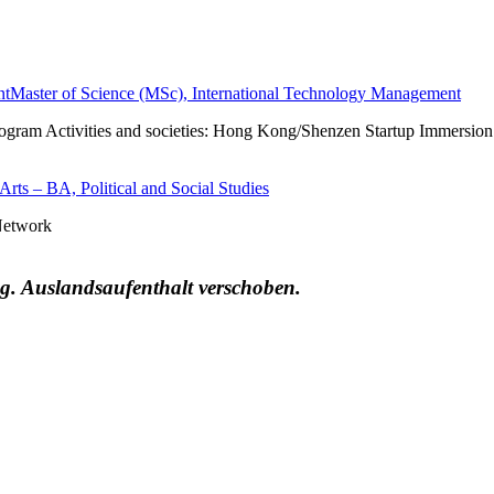
nt
Master of Science (MSc), International Technology Management
rogram
Activities and societies: Hong Kong/Shenzen Startup Immersio
Arts – BA, Political and Social Studies
 Network
wg. Auslandsaufenthalt verschoben.