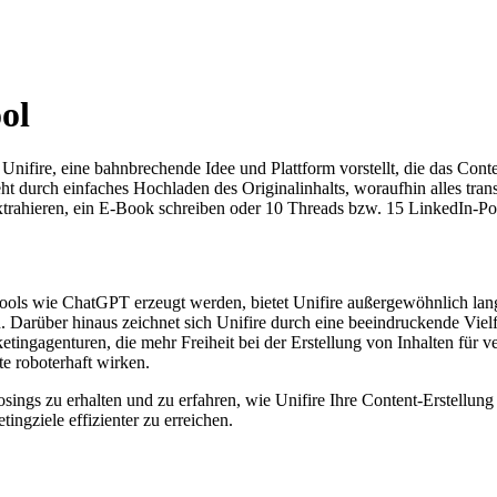
ol
ire, eine bahnbrechende Idee und Plattform vorstellt, die das Conten
ht durch einfaches Hochladen des Originalinhalts, woraufhin alles tra
trahieren, ein E-Book schreiben oder 10 Threads bzw. 15 LinkedIn-Po
ols wie ChatGPT erzeugt werden, bietet Unifire außergewöhnlich lange
Darüber hinaus zeichnet sich Unifire durch eine beeindruckende Vielfa
ketingagenturen, die mehr Freiheit bei der Erstellung von Inhalten für 
te roboterhaft wirken.
ings zu erhalten und zu erfahren, wie Unifire Ihre Content-Erstellung 
ngziele effizienter zu erreichen.