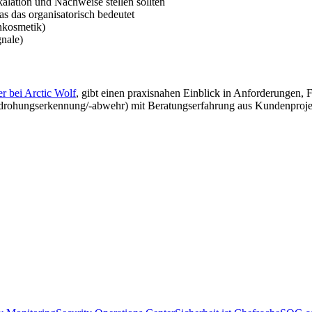
alation und Nachweise stellen sollten
s das organisatorisch bedeutet
enkosmetik)
gnale)
r bei Arctic Wolf
, gibt einen praxisnahen Einblick in Anforderungen, 
Bedrohungserkennung/-abwehr) mit Beratungserfahrung aus Kundenprojek