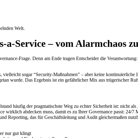
elnden Welt.
as-a-Service – vom Alarmchaos zu
Governance-Frage. Denn am Ende tragen Entscheider die Verantwortung: f
s, vielleicht sogar “Security-Maßnahmen” – aber keine kontinuierliche 
tan wurde. Das Ergebnis ist ein gefährlicher Mix aus trügerischer Ru
lstand häufig der pragmatischste Weg zu echter Sicherheit ist: nicht al
 wirklich abdecken muss, damit es zu Ihrer Governance passt: 24/7 Moni
und Reporting, das für Geschäftsleitung und Audit gleichermaßen nutzba
r nur gut klingt