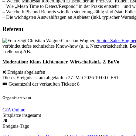
– Welche Mindestanforderungen Entscheider an Prozesse, Rollen, Esk
– Wie „Mean Time to Detect/Respond“ in der Praxis entsteht – und wa
– Welche KPIs und Reports wirklich steuerungsfähig sind (statt Foli
– Die wichtigsten Auswahlfragen an Anbieter (inkl. typischer Warnsi
Referent
Christian Wagner,
Senior Sales Enginee
verbindet tiefes technisches Know-how (u. a. Netzwerksicherheit, 
Trelleborg AB.
Moderation: Klaus Lichtenauer, Wirtschaftsinf., 2. BuVo
❌ Ereignis abgelaufen
Dieses Ereignis ist am abgelaufen
27. Mai 2026 19:00 CEST
🎟 Gesamtzahl der verkauften Tickets: 8
Organisiert von:
GfA Online
Sitzplätze insgesamt
20
Ereignis-Tags