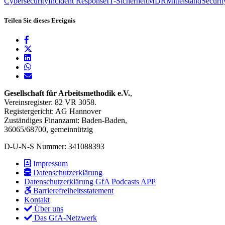
Cybersecurity
Incident Response
IT-Sicherheit
MDR
Mittelstand
Securit
Teilen Sie dieses Ereignis
Gesellschaft für Arbeitsmethodik e.V.
,
Vereinsregister: 82 VR 3058.
Registergericht: AG Hannover
Zuständiges Finanzamt: Baden-Baden,
36065/68700, gemeinnützig
D-U-N-S Nummer: 341088393
Impressum
Datenschutzerklärung
Datenschutzerklärung GfA Podcasts APP
Barrierefreiheitsstatement
Kontakt
Über uns
Das GfA-Netzwerk