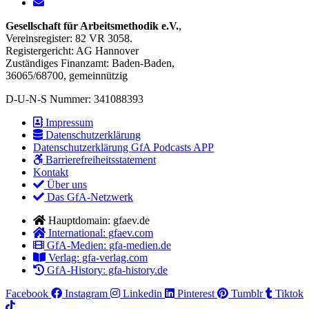
Gesellschaft für Arbeitsmethodik e.V.
,
Vereinsregister: 82 VR 3058.
Registergericht: AG Hannover
Zuständiges Finanzamt: Baden-Baden,
36065/68700, gemeinnützig
D-U-N-S Nummer: 341088393
Impressum
Datenschutzerklärung
Datenschutzerklärung GfA Podcasts APP
Barrierefreiheitsstatement
Kontakt
Über uns
Das GfA-Netzwerk
Hauptdomain: gfaev.de
International: gfaev.com
GfA-Medien: gfa-medien.de
Verlag: gfa-verlag.com
GfA-History: gfa-history.de
Facebook
Instagram
Linkedin
Pinterest
Tumblr
Tiktok