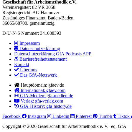
Gesellschaft für Arbeitsmethodik e.V.
,
Vereinsregister: 82 VR 3058.
Registergericht: AG Hannover
Zuständiges Finanzamt: Baden-Baden,
36065/68700, gemeinnützig
D-U-N-S Nummer: 341088393
Impressum
Datenschutzerklärung
Datenschutzerklärung GfA Podcasts APP
Barrierefreiheitsstatement
Kontakt
Über uns
Das GfA-Netzwerk
Hauptdomain: gfaev.de
International: gfaev.com
GfA-Medien: gfa-medien.de
Verlag: gfa-verlag.com
GfA-History: gfa-history.de
Facebook
Instagram
Linkedin
Pinterest
Tumblr
Tiktok
Copyright © 2026 Gesellschaft für Arbeitsmethodik e. V. -eq. GfA –