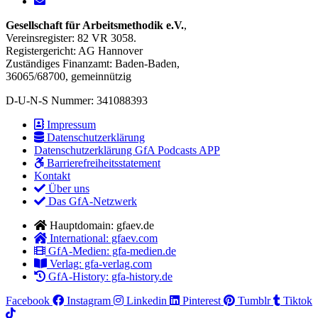
Gesellschaft für Arbeitsmethodik e.V.
,
Vereinsregister: 82 VR 3058.
Registergericht: AG Hannover
Zuständiges Finanzamt: Baden-Baden,
36065/68700, gemeinnützig
D-U-N-S Nummer: 341088393
Impressum
Datenschutzerklärung
Datenschutzerklärung GfA Podcasts APP
Barrierefreiheitsstatement
Kontakt
Über uns
Das GfA-Netzwerk
Hauptdomain: gfaev.de
International: gfaev.com
GfA-Medien: gfa-medien.de
Verlag: gfa-verlag.com
GfA-History: gfa-history.de
Facebook
Instagram
Linkedin
Pinterest
Tumblr
Tiktok